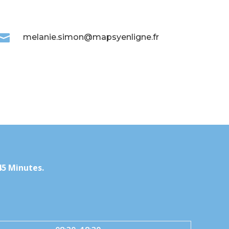

melanie.simon@mapsyenligne.fr
45 Minutes.