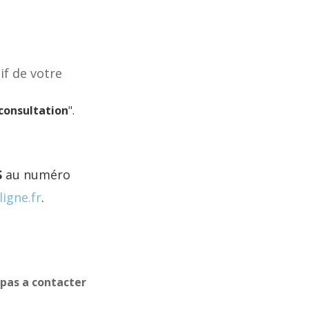
if de votre
consultation
".
S
au numéro
igne.fr
.
 pas a contacter