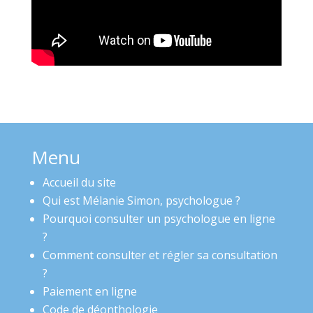
Menu
Accueil du site
Qui est Mélanie Simon, psychologue ?
Pourquoi consulter un psychologue en ligne
?
Comment consulter et régler sa consultation
?
Paiement en ligne
Code de déonthologie